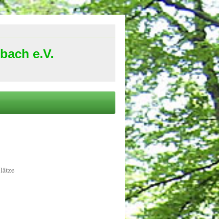
bach e.V.
lätze